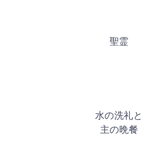
​聖霊
​水の洗礼
主の晩餐