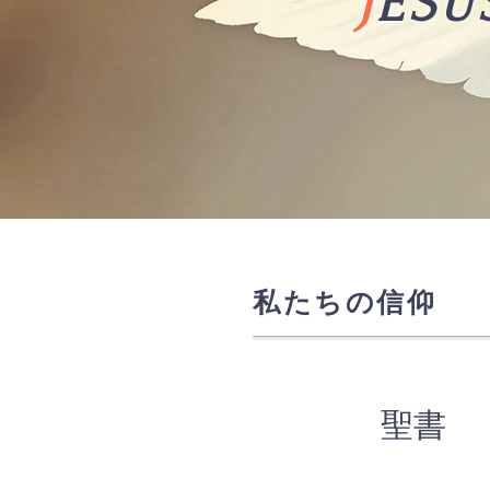
J
ESU
​私たちの信仰
​聖書