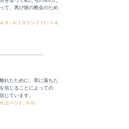
活を送って私たちの罪のた
って、再び彼の教会のため
 9：6; 1コリント15：1-4;
離れたために、罪に落ちた
を信じることによっての
信じています。
18;エペソ2：8-9）