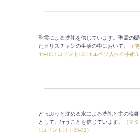
聖霊による洗礼を信じています。聖霊の賜
たクリスチャンの生活の中において。
（使徒
44-46; 1コリント12:14;エペソ人への手紙5:
と
どっぷりと沈める水による洗礼と主の晩餐
として、行うことを信じています。
（マタイ
1コリント11：23-32）