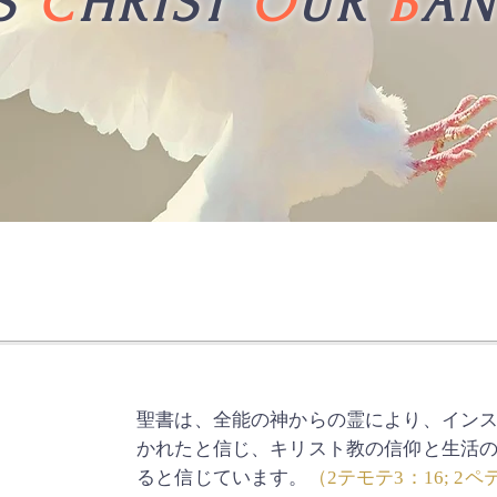
S
C
HRIST
O
UR
B
AN
聖書は、全能の神からの霊により、イン
かれたと信じ、キリスト教の信仰と生活
ると信じています。
（2テモテ3：16; 2ペテ