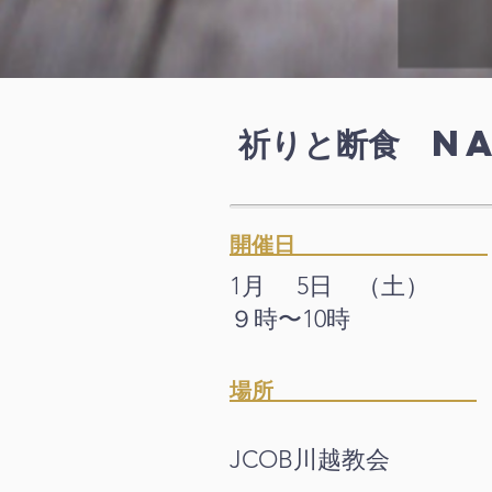
​祈りと断食 n
​開催日
​1月 5日 （土）
​９時〜10時
​場所
JCOB川越教会