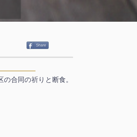
Share
細
地区の合同の祈りと断食。